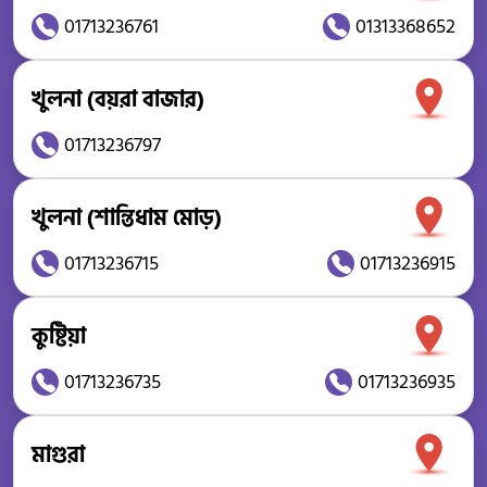
01713236761
01313368652
খুলনা (বয়রা বাজার)
01713236797
খুলনা (শান্তিধাম মোড়)
01713236715
01713236915
কুষ্টিয়া
01713236735
01713236935
মাগুরা