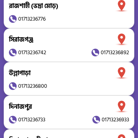
রাজশাহী (ভদ্রা মোড়)
01713236776
সিরাজগঞ্জ
01713236742
01713236892
উল্লাপাড়া
01713236800
দিনাজপুর
01713236733
01713236933