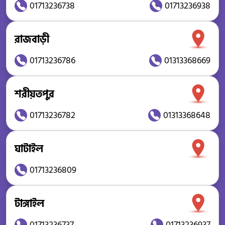
01713236738
01713236938
রাজবাড়ী
01713236786
01313368669
শরীয়তপুর
01713236782
01313368648
ঘাটাইল
01713236809
টাঙ্গাইল
01713236737
01713236937