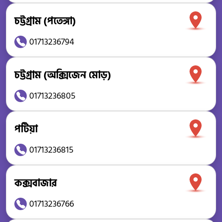
চট্টগ্রাম (পতেঙ্গা)
01713236794
চট্টগ্রাম (অক্সিজেন মোড়)
01713236805
পটিয়া
01713236815
কক্সবাজার
01713236766