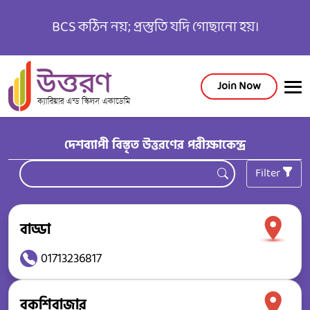
BCS কঠিন নয়; প্রস্তুতি যদি গোছানো হয়।
Join Now
দেশব্যাপী বিস্তৃত উত্তরণের পরীক্ষাকেন্দ্র
Filter
বাড্ডা
01713236817
বকশিবাজার