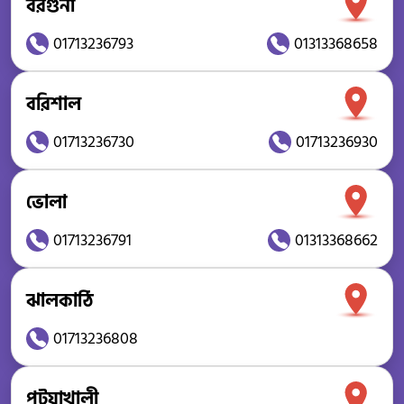
বরগুনা
01713236793
01313368658
বরিশাল
01713236730
01713236930
ভোলা
01713236791
01313368662
ঝালকাঠি
01713236808
পটুয়াখালী