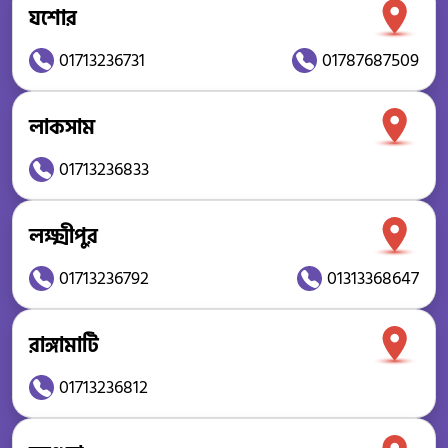
যশোর
01713236731
01787687509
লাকসাম
01713236833
লক্ষ্মীপুর
01713236792
01313368647
রাঙ্গামাটি
01713236812