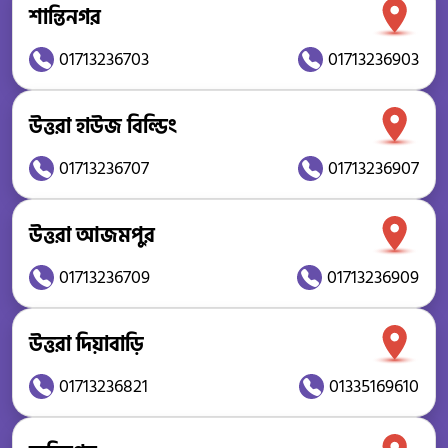
শান্তিনগর
01713236703
01713236903
উত্তরা হাউজ বিল্ডিং
01713236707
01713236907
উত্তরা আজমপুর
01713236709
01713236909
উত্তরা দিয়াবাড়ি
01713236821
01335169610