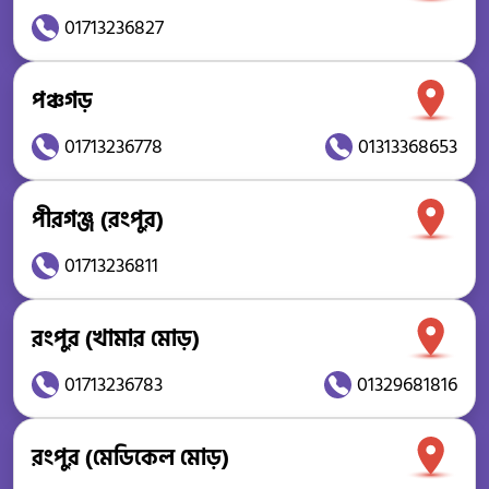
01713236827
পঞ্চগড়
01713236778
01313368653
পীরগঞ্জ (রংপুর)
01713236811
রংপুর (খামার মোড়)
01713236783
01329681816
রংপুর (মেডিকেল মোড়)