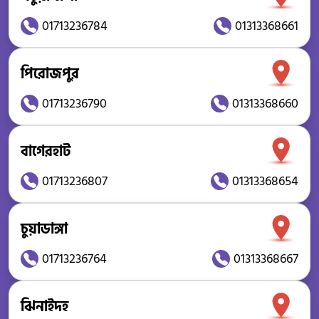
01713236784
01313368661
পিরোজপুর
01713236790
01313368660
বাগেরহাট
01713236807
01313368654
চুয়াডাঙ্গা
01713236764
01313368667
ঝিনাইদহ