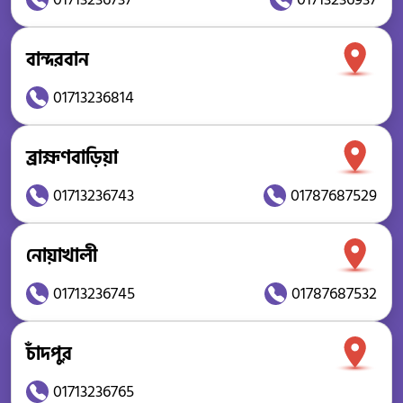
বান্দরবান
01713236814
ব্রাহ্মণবাড়িয়া
01713236743
01787687529
নোয়াখালী
01713236745
01787687532
চাঁদপুর
01713236765