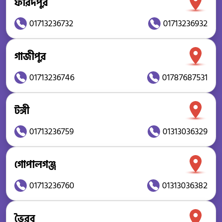
ফরিদপুর
01713236732
01713236932
গাজীপুর
01713236746
01787687531
টঙ্গী
01713236759
01313036329
গোপালগঞ্জ
01713236760
01313036382
ভৈরব