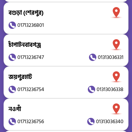
বগুড়া (শেরপুর)
01713236801
চাঁপাইনবাবগঞ্জ
01713236747
01313036331
জয়পুরহাট
01713236754
01313036338
নওগাঁ
01713236756
01313036340