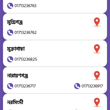
01713236763
মুন্সিগঞ্জ
01713236762
মুক্তাগাছা
01713236825
নারায়ণগঞ্জ
01713236717
01713236917
নরসিংদী