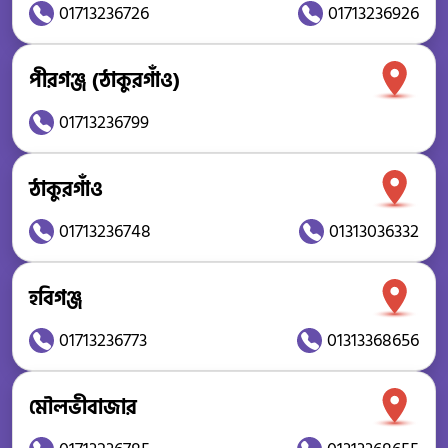
01713236726
01713236926
পীরগঞ্জ (ঠাকুরগাঁও)
01713236799
ঠাকুরগাঁও
01713236748
01313036332
হবিগঞ্জ
01713236773
01313368656
মৌলভীবাজার