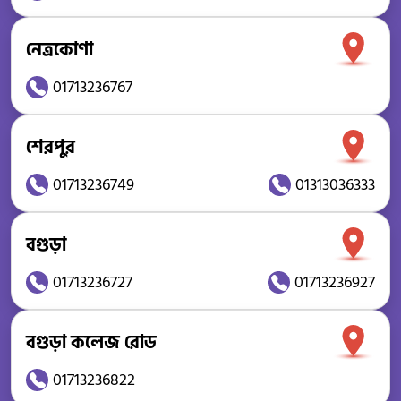
নেত্রকোণা
01713236767
শেরপুর
01713236749
01313036333
বগুড়া
01713236727
01713236927
বগুড়া কলেজ রোড
01713236822