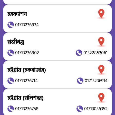
চরফ্যাশন
01713236834
হাজীগঞ্জ
01713236802
01322853061
চট্টগ্রাম (চকবাজার)
01713236714
01713236914
চট্টগ্রাম (হালিশহর)
01713236758
01313036352