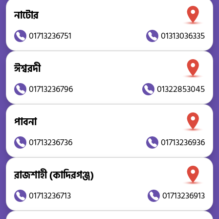
নাটোর
01713236751
01313036335
ঈশ্বরদী
01713236796
01322853045
পাবনা
01713236736
01713236936
রাজশাহী (কাদিরগঞ্জ)
01713236713
01713236913