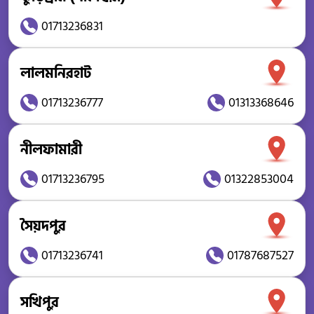
01713236831
লালমনিরহাট
01713236777
01313368646
নীলফামারী
01713236795
01322853004
সৈয়দপুর
01713236741
01787687527
সখিপুর