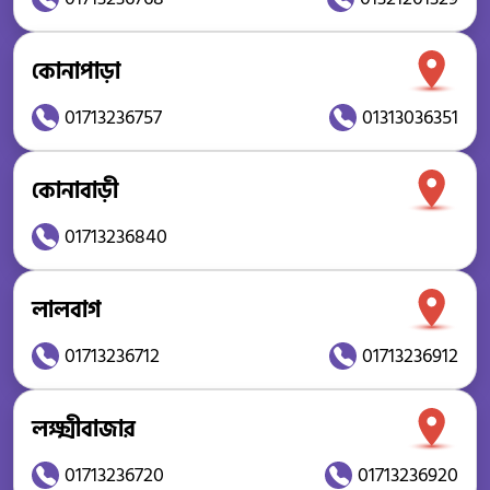
কোনাপাড়া
01713236757
01313036351
কোনাবাড়ী
01713236840
লালবাগ
01713236712
01713236912
লক্ষ্মীবাজার
01713236720
01713236920