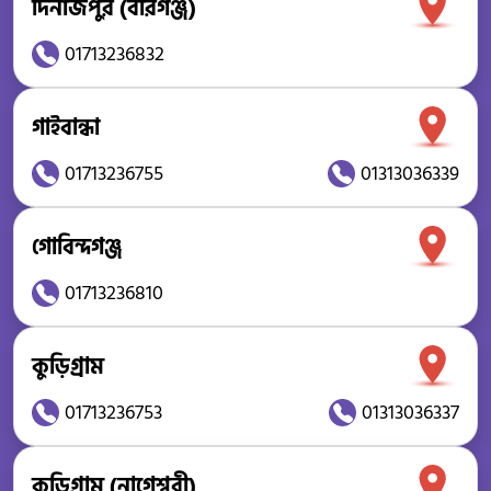
দিনাজপুর (বীরগঞ্জ)
01713236832
গাইবান্ধা
01713236755
01313036339
গোবিন্দগঞ্জ
01713236810
কুড়িগ্রাম
01713236753
01313036337
কুড়িগ্রাম (নাগেশ্বরী)