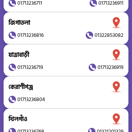
01713236711
01713236911
জিগাতলা
01713236816
01322853082
যাত্রাবাড়ী
01713236719
01713236919
কেরাণীগঞ্জ
01713236804
খিলগাঁও
01713236768
01321201329