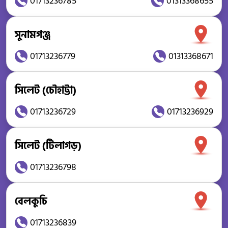
01713236785
01313368655
সুনামগঞ্জ
01713236779
01313368671
সিলেট (চৌহাট্টা)
01713236729
01713236929
সিলেট (টিলাগড়)
01713236798
বেলকুচি
01713236839