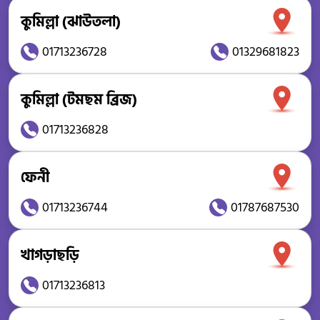
কুমিল্লা (ঝাউতলা)
01713236728
01329681823
কুমিল্লা (টমছম ব্রিজ)
01713236828
ফেনী
01713236744
01787687530
খাগড়াছড়ি
01713236813