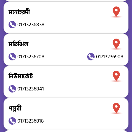
মনোহরদী
01713236838
মতিঝিল
01713236708
01713236908
নিউমার্কেট
01713236841
পল্লবী
01713236818